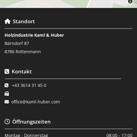
Standort

Holzindustrie Kaml & Huber
Bärndorf 87
8786 Rottenmann
Kontakt

+43 3614 31 45 0


office@kaml-huber.com

Öffnungszeiten

Montag - Donnerstag
08:00 - 17:00