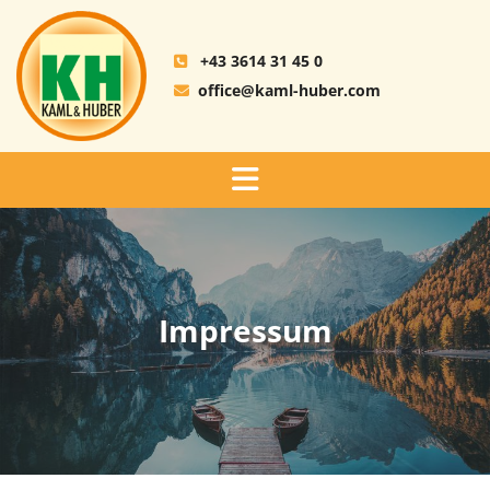
+43 3614 31 45 0

office@kaml-huber.com

Impressum