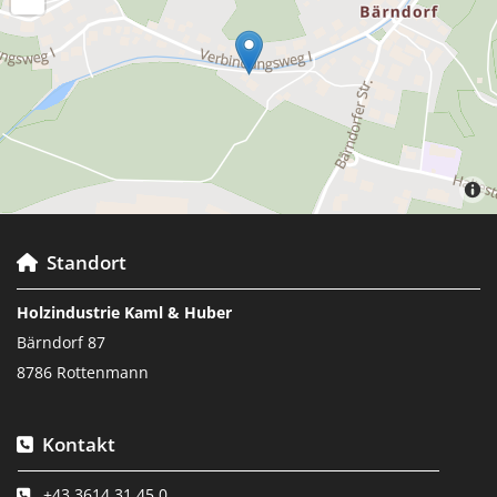
Standort

Holzindustrie Kaml & Huber
Bärndorf 87
8786 Rottenmann
Kontakt

+43 3614 31 45 0
